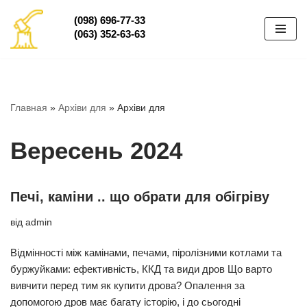
(098) 696-77-33
(063) 352-63-63
Перейти
до
вмісту
Главная
»
Архіви для
»
Архіви для
Вересень 2024
Печі, каміни .. що обрати для обігріву
від
admin
Відмінності між камінами, печами, піролізними котлами та
буржуйками: ефективність, ККД та види дров Що варто
вивчити перед тим як купити дрова? Опалення за
допомогою дров має багату історію, і до сьогодні